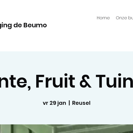
Home
Onze bu
ging de Beumo
te, Fruit & Tui
vr 29 jan
  |  
Reusel