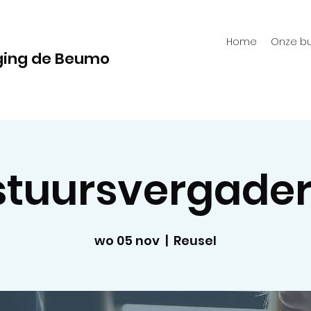
Home
Onze bu
ging de Beumo
stuursvergader
wo 05 nov
  |  
Reusel