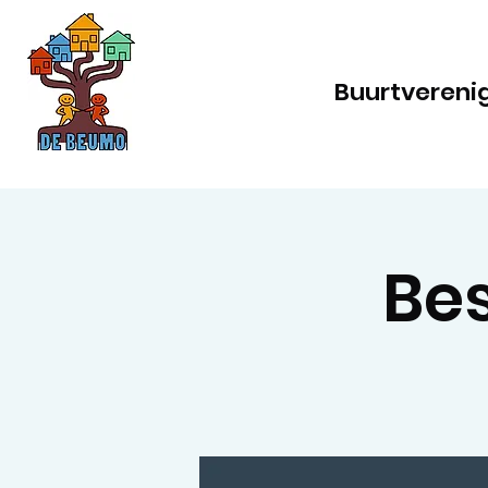
Buurtvereni
Be