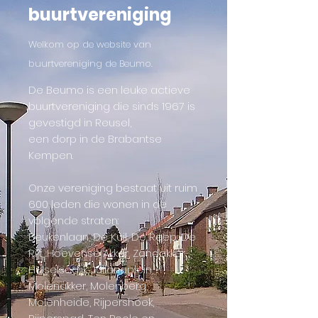
buurtvereniging
Welkom op de website van
buurtvereniging de Beumo.
De Beumo is een leuke actieve
buurtvereniging die sinds 1967 is
gevestigd in Reusel,
een dorp in de Brabantse
Kempen.
Onze vereniging bestaat uit ruim
600 leden die wonen in de
volgende straten:
Beukenlaan, De Kuil, De Reep, De
Rijt, Hoevense Akker, Zandakker,
Hulselsedijk, Julianaplein,
Molenakker, Molenberg,
Molenheide, Rijpershoek,