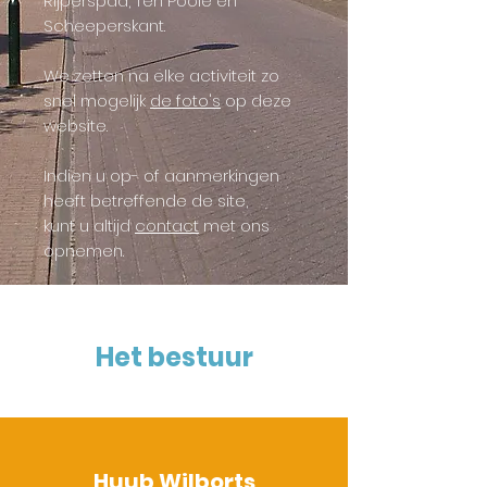
Rijperspad, Ten Poole en
Scheeperskant.
We zetten na elke activiteit zo
snel mogelijk
de foto's
op deze
website.
Indien u op- of aanmerkingen
heeft betreffende de site,
kunt u altijd
contact
met ons
opnemen.
Het bestuur
Huub Wilborts