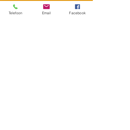
Telefoon
Email
Facebook
contact
Essie van der Zanden
Bestuurslid