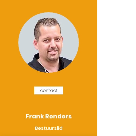
contact
Frank Renders
Bestuurslid