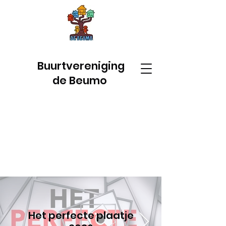
Buurtvereniging
de Beumo
Het perfecte plaatje