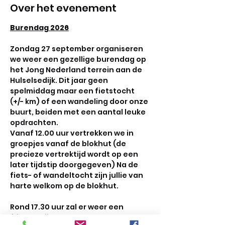
Over het evenement
Burendag 2026
Zondag 27 september organiseren 
we weer een gezellige burendag op 
het Jong Nederland terrein aan de 
Hulselsedijk. Dit jaar geen 
spelmiddag maar een fietstocht 
(+/- km) of een wandeling door onze 
buurt, beiden met een aantal leuke 
opdrachten.
Vanaf 12.00 uur vertrekken we in 
groepjes vanaf de blokhut (de 
precieze vertrektijd wordt op een 
later tijdstip doorgegeven) Na de 
fiets- of wandeltocht zijn jullie van 
harte welkom op de blokhut.
Rond 17.30 uur zal er weer een 
frietkar zijn waar we lekker kunnen 