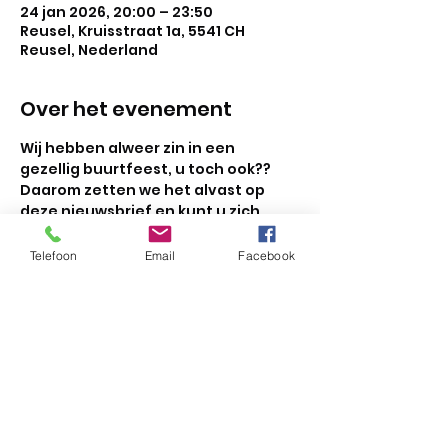
24 jan 2026, 20:00 – 23:50
Reusel, Kruisstraat 1a, 5541 CH
Reusel, Nederland
Over het evenement
Wij hebben alweer zin in een 
gezellig buurtfeest, u toch ook?? 
Daarom zetten we het alvast op 
deze nieuwsbrief en kunt u zich 
vanaf nu opgeven!
Het buurtfeest zal zijn op 
zaterdag 
Telefoon
Email
Facebook
24 januari
2026
 in zaal 
De Valk 
in 
Reusel
en begint om 
20.00 
uur
.
 Onder het genot van een hapje 
en een drankje gezellig bijkletsen, 
een spelletje doen en natuurlijk 
mag er ook volop gedanst en 
gezongen worden, de 
dj
 zal de 
leukste platen draaien! Kom op tijd 
dan kan het feest snel losbarsten! 