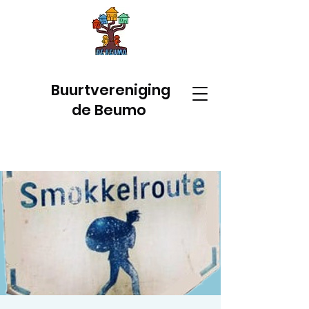
Buurtvereniging
de Beumo