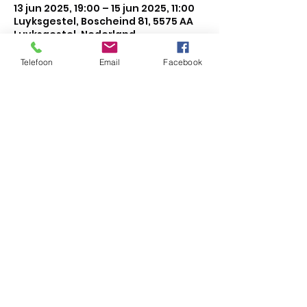
13 jun 2025, 19:00 – 15 jun 2025, 11:00
Luyksgestel, Boscheind 81, 5575 AA
Luyksgestel, Nederland
Telefoon
Email
Facebook
Over het evenement
In het weekend van 13, 14 en 15 juni 
gaan we weer op kamp met de 
jeugd van 6 - 16 jaar!
Locatie: blokhut scouting 
Luijksgestel
De eigen bijdrage bedraagt
 € 27,50  
–  introducés betalen € 32,50 
Graag voldoen bij opgave.