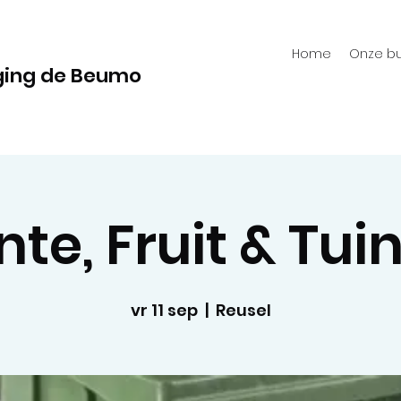
Home
Onze bu
ging de Beumo
te, Fruit & Tui
vr 11 sep
  |  
Reusel