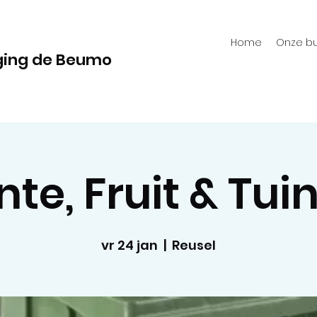
Home
Onze bu
ging de Beumo
te, Fruit & Tui
vr 24 jan
  |  
Reusel