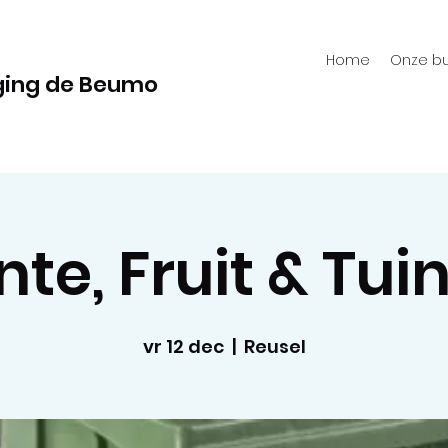
Home
Onze bu
ging de Beumo
te, Fruit & Tui
vr 12 dec
  |  
Reusel