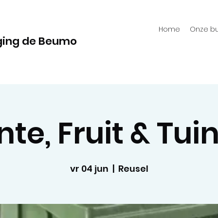
Home
Onze bu
ging de Beumo
te, Fruit & Tui
vr 04 jun
  |  
Reusel