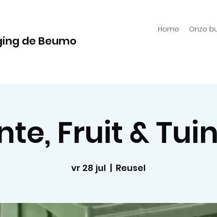
Home
Onze bu
ging de Beumo
te, Fruit & Tui
vr 28 jul
  |  
Reusel