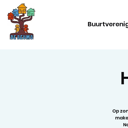
Buurtvereni
Op zo
maken
Na