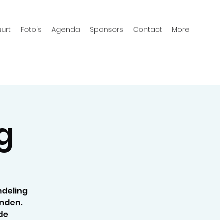
urt
Foto's
Agenda
Sponsors
Contact
More
g
deling
anden.
 de