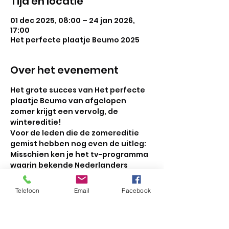
Tijd en locatie
01 dec 2025, 08:00 – 24 jan 2026,
17:00
Het perfecte plaatje Beumo 2025
Over het evenement
Het grote succes van Het perfecte 
plaatje Beumo van afgelopen 
zomer krijgt een vervolg, de 
wintereditie! 
Voor de leden die de zomereditie 
gemist hebben nog even de uitleg: 
Misschien ken je het tv-programma 
waarin bekende Nederlanders 
onder leiding van Tijl Beckand de 
strijd met elkaar aan gaan om de 
Telefoon
Email
Facebook
beste foto te maken op 
professioneel niveau. Dit doen ze 
aan de hand van verschillende foto-