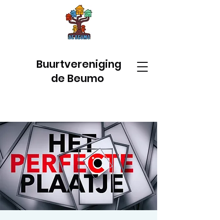
Buurtvereniging
de Beumo