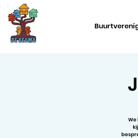
Buurtvereni
We 
ki
bespre