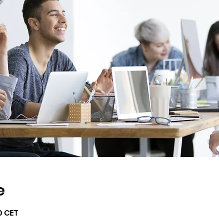
e
0 CET