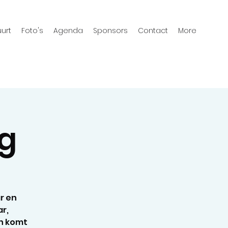
urt
Foto's
Agenda
Sponsors
Contact
More
g
r en
ar,
en komt