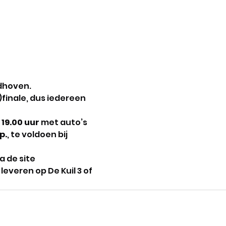
ndhoven.
)finale, dus iedereen 
 
19.00
uur
 met auto’s 
p.
, te voldoen bij 
ia de site 
everen op De Kuil 3 of 