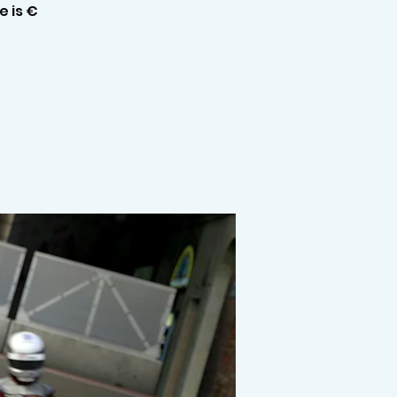
e is €