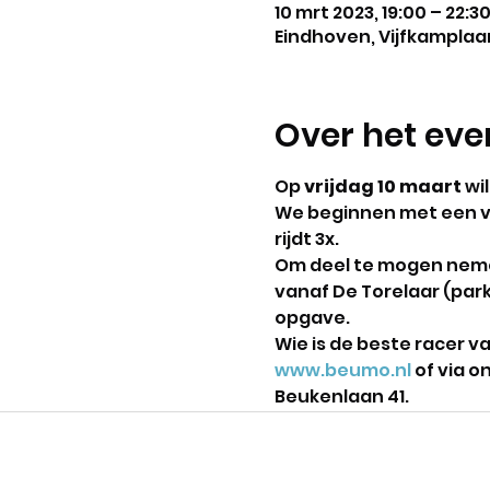
10 mrt 2023, 19:00 – 22:3
Eindhoven, Vijfkamplaan
Over het ev
Op 
vrijdag 10 maart
 wi
We beginnen met een vrij
rijdt 3x.
Om deel te mogen nemen
vanaf De Torelaar (park
opgave.
Wie is de beste racer 
www.beumo.nl
 of via 
Beukenlaan 41.