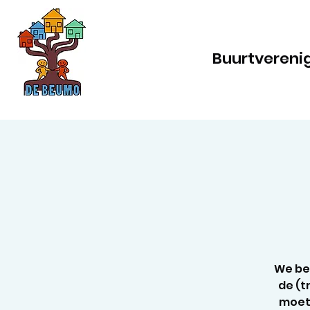
Buurtvereni
We beg
de (t
moet 