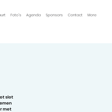
urt
Foto's
Agenda
Sponsors
Contact
More
ot slot
 nemen
ur met