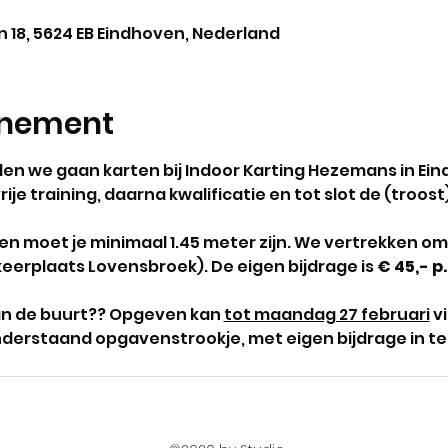
0
 18, 5624 EB Eindhoven, Nederland
enement
llen we gaan karten bij Indoor Karting Hezemans in Ei
e training, daarna kwalificatie en tot slot de (troost
 moet je minimaal 1.45 meter zijn. We vertrekken om
eerplaats Lovensbroek). De eigen bijdrage is 
€ 45,- p.
van de buurt?? Opgeven kan 
tot maandag 27 februari
 v
onderstaand opgavenstrookje, met eigen bijdrage in te l