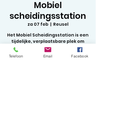
Mobiel
scheidingsstation
za 07 feb
  |  
Reusel
Het Mobiel Scheidingsstation is een
tijdelijke, verplaatsbare plek om
afval in te leveren
Telefoon
Email
Facebook
Tijd en locatie
07 feb 2026, 13:30
Reusel, Markt, 5541 EA Reusel,
Nederland
©2020 by Studio Meraki