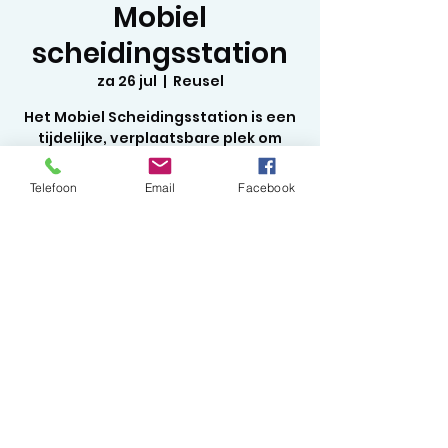
Mobiel
scheidingsstation
za 26 jul
  |  
Reusel
Het Mobiel Scheidingsstation is een
tijdelijke, verplaatsbare plek om
afval in te leveren
Telefoon
Email
Facebook
Tijd en locatie
26 jul 2025, 13:30
Reusel, Markt, 5541 EA Reusel,
Nederland
©2020 by Studio Meraki