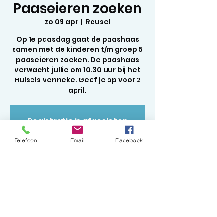
Paaseieren zoeken
zo 09 apr
  |  
Reusel
Op 1e paasdag gaat de paashaas
samen met de kinderen t/m groep 5
paaseieren zoeken. De paashaas
verwacht jullie om 10.30 uur bij het
Hulsels Venneke. Geef je op voor 2
april.
Registratie is afgesloten
Andere evenementen
Telefoon
Email
Facebook
bekijken
Tijd en locatie
09 apr 2023, 10:30 – 12:30
Reusel, 5541 Reusel, Netherlands