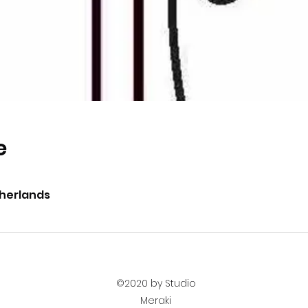
e
therlands
©2020 by Studio
Meraki