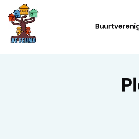
Buurtvereni
P