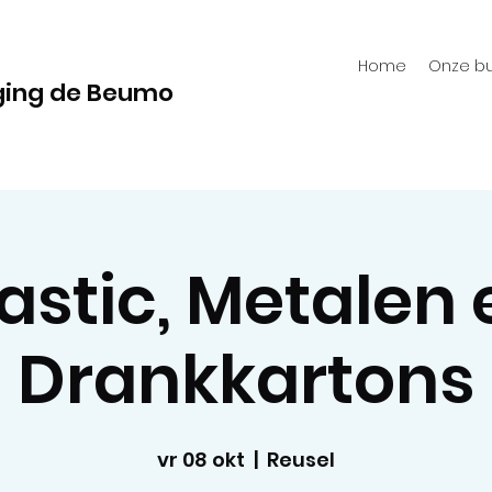
Home
Onze bu
ging de Beumo
lastic, Metalen 
Drankkartons
vr 08 okt
  |  
Reusel