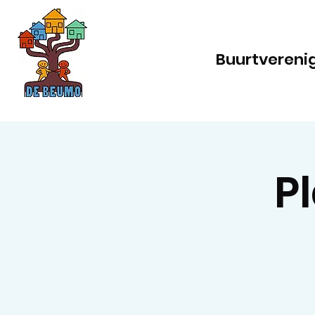
Buurtvereni
P