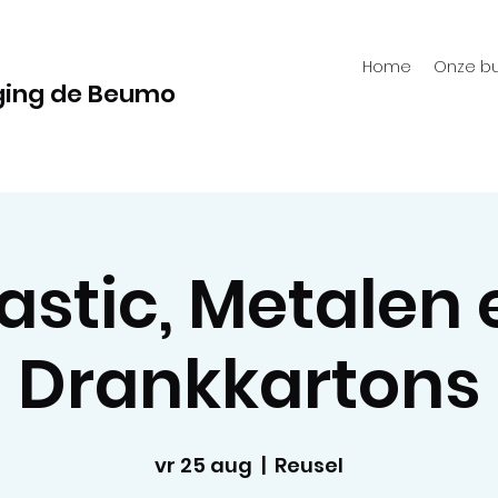
Home
Onze bu
ging de Beumo
lastic, Metalen 
Drankkartons
vr 25 aug
  |  
Reusel