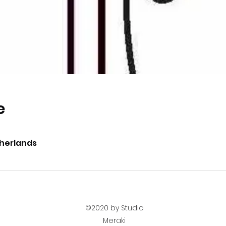
e
therlands
©2020 by Studio
Meraki