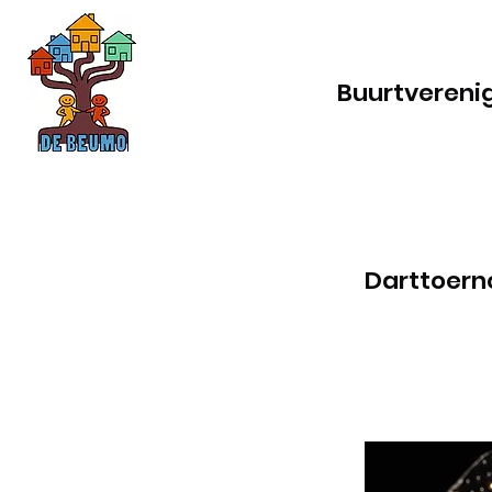
Buurtvereni
Darttoern