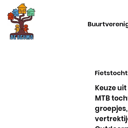
Buurtvereni
Fietstoch
Keuze uit
MTB tocht
groepjes,
vertrektij