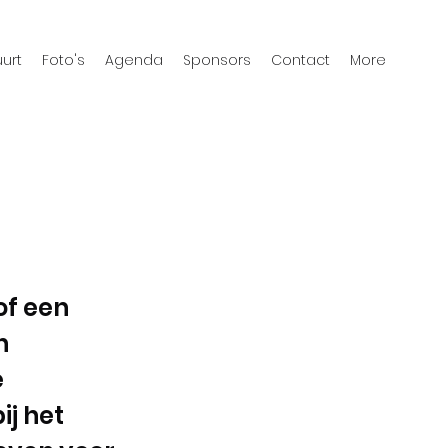
urt
Foto's
Agenda
Sponsors
Contact
More
of een
n
e
ij het