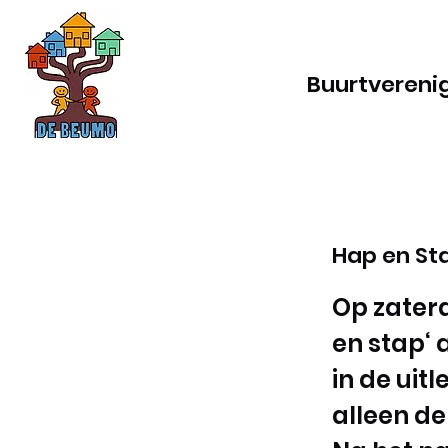
Buurtvereni
Hap en St
Op zaterd
en stap‘ 
in de uit
alleen de