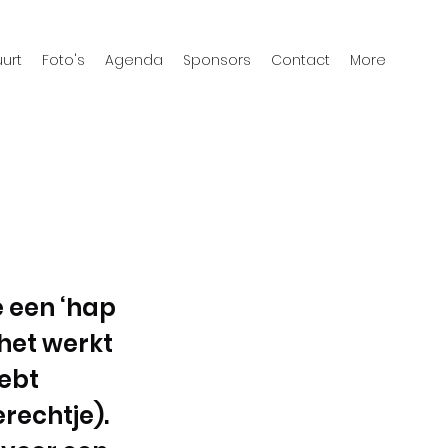
urt
Foto's
Agenda
Sponsors
Contact
More
e een ‘hap
 het werkt
hebt
erechtje).