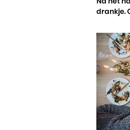
Na het n
drankje. 