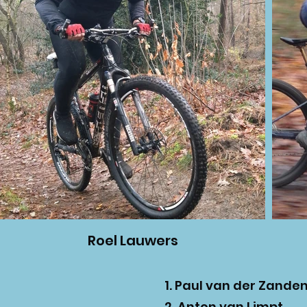
Roel Lauwers
1.⁠ ⁠Paul van der Zande
2.⁠ ⁠Anton van Limpt