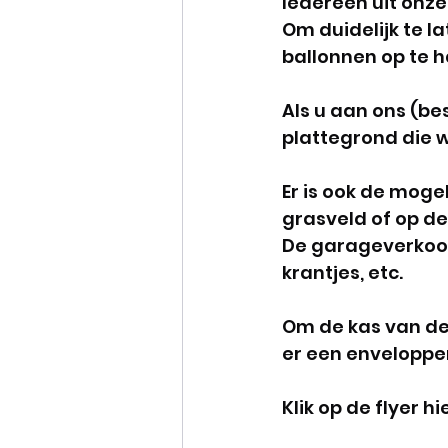
Iedereen uit onze
Om duidelijk te l
ballonnen op te h
Als u aan ons (be
plattegrond die w
Er is ook de mogel
grasveld of op de
De garageverkoop
krantjes, etc. 
Om de kas van de 
er een enveloppen
Klik op de flyer 