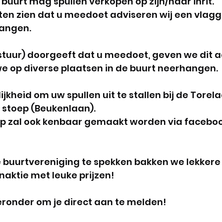
 buurt mag spullen verkopen op zijn/haar inrit. 
aten zien dat u meedoet adviseren wij een vlagge
angen. 
stuur) doorgeeft dat u meedoet, geven we dit a
e op diverse plaatsen in de buurt neerhangen. 
ijkheid om uw spullen uit te stallen bij de Torela
 stoep (Beukenlaan).  
 zal ook kenbaar gemaakt worden via facebook
buurtvereniging te spekken bakken we lekkere w
aktie met leuke prijzen! 
hieronder om je direct aan te melden!