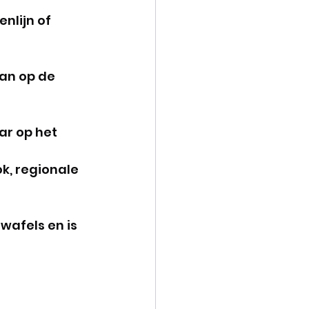
nlijn of 
an op de 
ar op het 
, regionale 
afels en is 