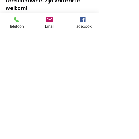
toeschouwers zijn van harte 
welkom!
Telefoon
Email
Facebook
Alles weergeven
Recente blogposts