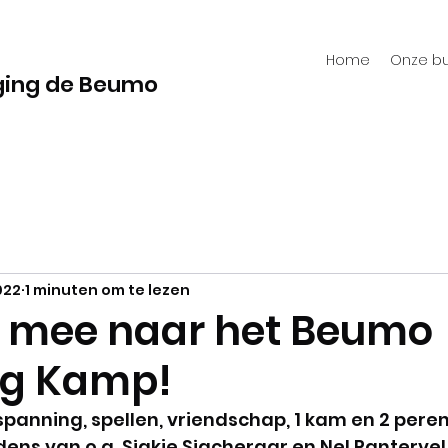
Home
Onze bu
ging de Beumo
022
1 minuten om te lezen
 mee naar het Beumo
g Kamp!
panning, spellen, vriendschap, 1 kam en 2 peren
ns van o.a. Sjakie Sjacheraar en Nel Pantervel