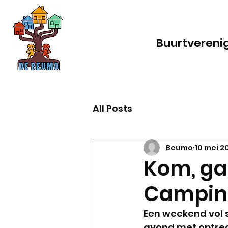
Buurtvereni
All Posts
Beumo
10 mei 2
Kom, ga
Campin
Een weekend vol s
avond met optrede