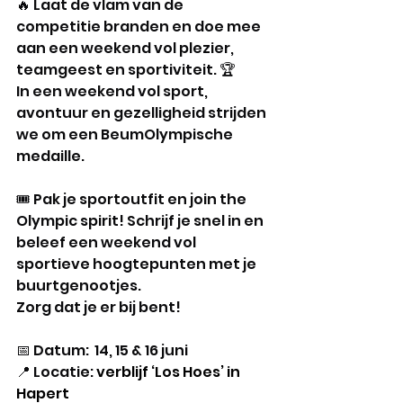
🔥 Laat de vlam van de 
competitie branden en doe mee 
aan een weekend vol plezier, 
teamgeest en sportiviteit. 🏆 
In een weekend vol sport, 
avontuur en gezelligheid strijden 
we om een BeumOlympische 
medaille.
🎟️ Pak je sportoutfit en join the 
Olympic spirit! Schrijf je snel in en 
beleef een weekend vol 
sportieve hoogtepunten met je 
buurtgenootjes.
Zorg dat je er bij bent!
📅 Datum:  14, 15 & 16 juni 
📍 Locatie: 
verblijf ‘Los Hoes’ in 
Hapert