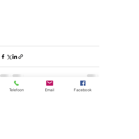
Telefoon
Email
Facebook
Alles weergeven
Recente blogposts