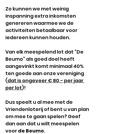
Zo kunnen we met weinig 
inspanning extra inkomsten 
genereren waarmee we de 
activiteiten betaalbaar voor 
iedereen kunnen houden. 
Van elk meespelend lot dat “De 
Beumo” als goed doel heeft 
aangevinkt komt minimaal 40% 
ten goede aan onze vereniging 
(
dat is ongeveer € 80,- per jaar 
per lot
)! 
Dus speelt u al mee met de 
Vriendenloterij of bent u van plan 
om mee te gaan spelen? Geef 
dan aan dat u wilt meespelen 
voor 
de Beumo
. 