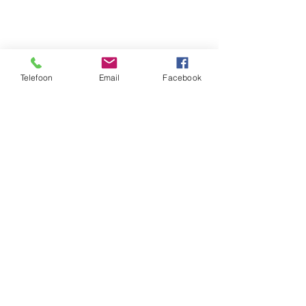
Telefoon
Email
Facebook
Alles weergeven
Recente blogposts